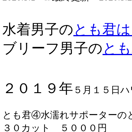
水着男子の
とも君は
ブリーフ男子の
とも
２０１９年
５月１５日ハ
とも君④水濡れサポーター
３０カット ５０００円