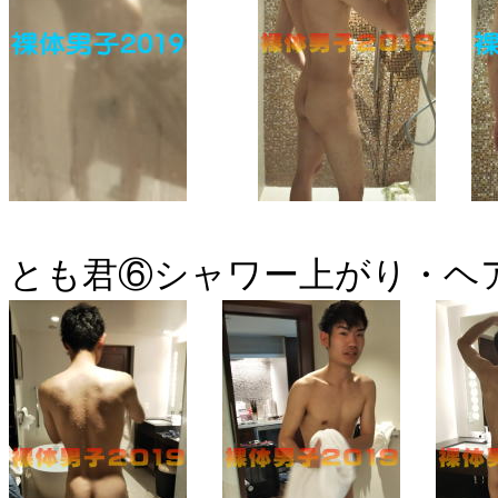
とも君⑥シャワー上がり・ヘ