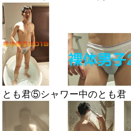
とも君⑤シャワー中のとも君