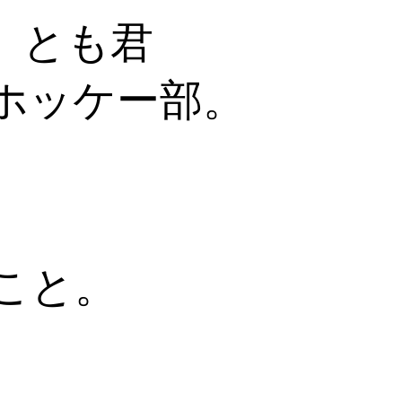
）とも君
ホッケー部。
こと。