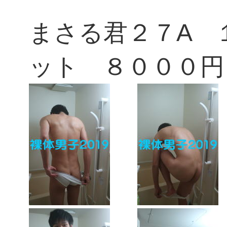
まさる君２７A 
ット ８０００円