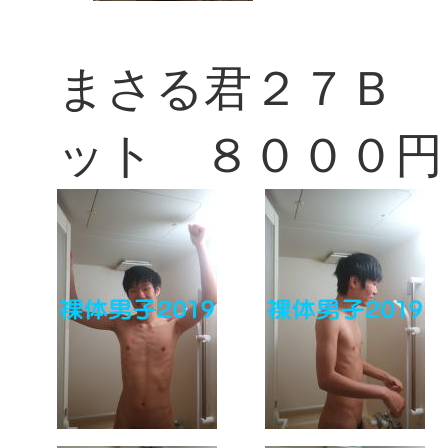
まさる君２７Ｂ 
ット ８０００円