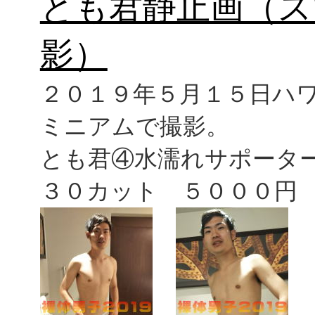
とも君静止画（ス
影）
２０１９年５月１５日ハ
ミニアムで撮影。
とも君④水濡れサポー
３０カット ５０００円