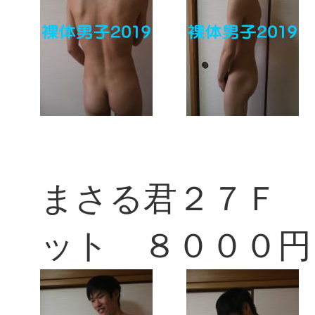
まさる君２７Ｆ 
ット ８０００円